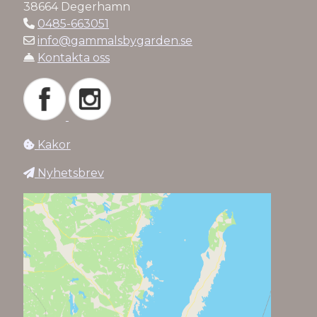
38664 Degerhamn
0485-663051
info@gammalsbygarden.se
Kontakta oss
Kakor
Nyhetsbrev